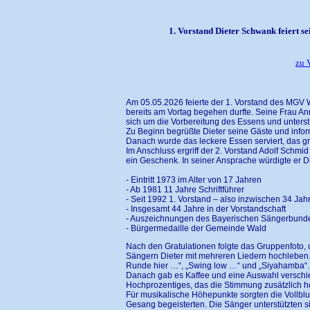
1. Vorstand Dieter Schwank feiert 
zu 
Am 05.05.2026 feierte der 1. Vorstand des MGV W
bereits am Vortag begehen durfte. Seine Frau Anne
sich um die Vorbereitung des Essens und unterstü
Zu Beginn begrüßte Dieter seine Gäste und infor
Danach wurde das leckere Essen serviert, das g
Im Anschluss ergriff der 2. Vorstand Adolf Schmid
ein Geschenk. In seiner Ansprache würdigte er 
- Eintritt 1973 im Alter von 17 Jahren
- Ab 1981 11 Jahre Schriftführer
- Seit 1992 1. Vorstand – also inzwischen 34 Jah
- Insgesamt 44 Jahre in der Vorstandschaft
- Auszeichnungen des Bayerischen Sängerbundes
- Bürgermedaille der Gemeinde Wald
Nach den Gratulationen folgte das Gruppenfoto,
Sängern Dieter mit mehreren Liedern hochleben. 
Runde hier …“, „Swing low …“ und „Siyahamba“.
Danach gab es Kaffee und eine Auswahl versch
Hochprozentiges, das die Stimmung zusätzlich h
Für musikalische Höhepunkte sorgten die Vollblu
Gesang begeisterten. Die Sänger unterstützten 